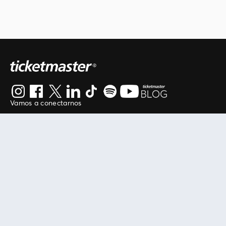
Vamos a conectarnos
Al continuar en está página, usted acuerda regirse por
nuestros
.
términos de uso
Enlaces útiles
Protegiendo tu experiencia
Mis entradas
Política de privacidad
Mi cuenta
Política de cookies
FAN Support
Término de Uso
Empresa