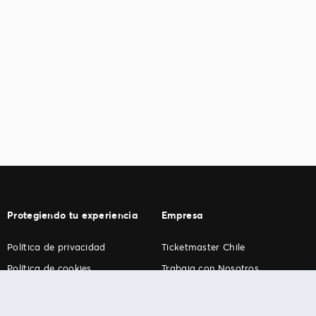
Protegiendo tu experiencia
Empresa
Política de privacidad
Ticketmaster Chile
Política de cookies
Trabaja con Nosotros
Término de Uso
Programa practicantes