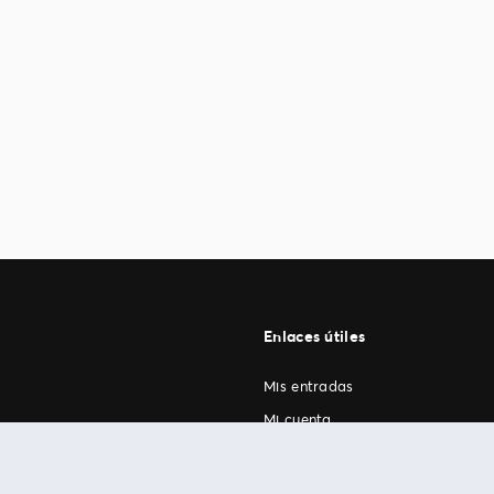
Enlaces útiles
Mis entradas
Mi cuenta
FAN Support
os
.
términos de uso