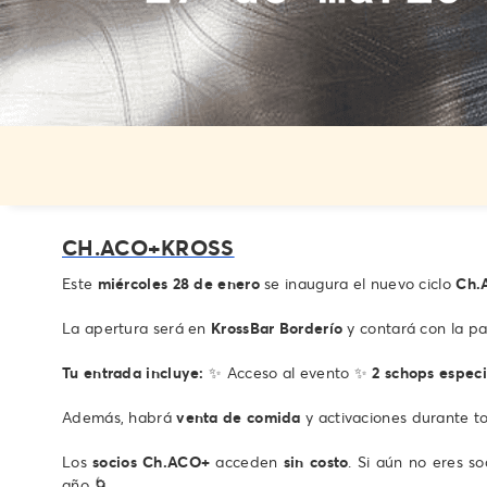
CH.ACO+KROSS
Este
miércoles 28 de enero
se inaugura el nuevo ciclo
Ch.
La apertura será en
KrossBar Borderío
y contará con la par
Tu entrada incluye:
✨ Acceso al evento ✨
2 schops especi
Además, habrá
venta de comida
y activaciones durante to
Los
socios Ch.ACO+
acceden
sin costo
. Si aún no eres s
año 🌀