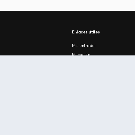
Enlaces útiles
Mis entradas
Mi cuenta
FAN Support
os
.
términos de uso
© 1999-2026 