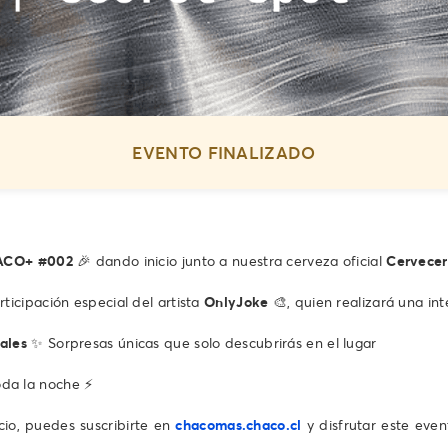
EVENTO FINALIZADO
ACO+ #002
🎉 dando inicio junto a nuestra cerveza oficial
Cervecer
ticipación especial del artista
OnlyJoke
🎨, quien realizará una int
ales
✨ Sorpresas únicas que solo descubrirás en el lugar
da la noche ⚡️
ocio, puedes suscribirte en
chacomas.chaco.cl
y disfrutar este eve