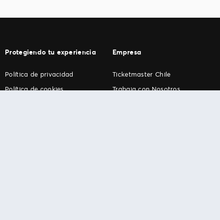
Protegiendo tu experiencia
Empresa
Política de privacidad
Ticketmaster Chile
Política de cookies
Trabaja con Nosotros
Término de Uso
Programa practicantes
Ticketmaster. Todos los derechos reservados.