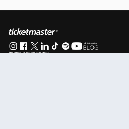
Vamos a conectarnos
Al continuar en está página, usted acuerda regirse por nuestr
Manage my cookies