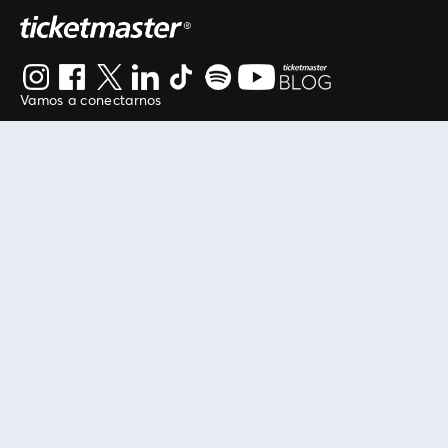
Vamos a conectarnos
Al continuar en está página, usted acuerda regirse por
nuestros
.
términos de uso
Enlaces útiles
Protegiendo tu experiencia
Mis entradas
Política de privacidad
Mi cuenta
Política de cookies
FAN Support
Término de Uso
Empresa
Ticketmaster Chile
Trabaja con Nosotros
Programa practicantes