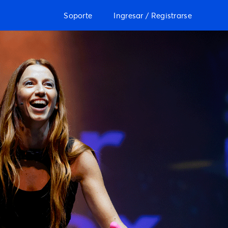
Soporte
Ingresar / Registrarse