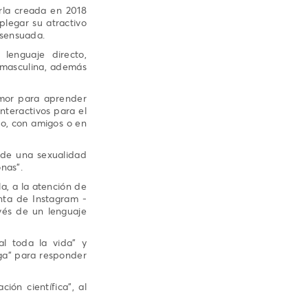
rla creada en 2018
plegar su atractivo
nsensuada.
lenguaje directo,
 masculina, además
umor para aprender
teractivos para el
lo, con amigos o en
 de una sexualidad
nas".
la, a la atención de
enta de Instagram -
vés de un lenguaje
al toda la vida” y
ga” para responder
ión científica”, al