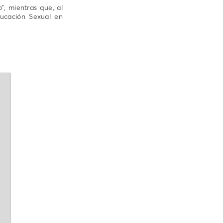
”, mientras que, al
ducación Sexual en