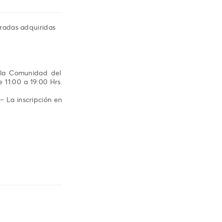
tradas adquiridas
a la Comunidad del
 11:00 a 19:00 Hrs.
– La inscripción en