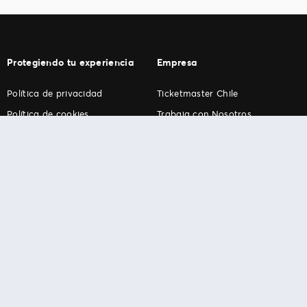
Protegiendo tu experiencia
Empresa
Política de privacidad
Ticketmaster Chile
Política de cookies
Trabaja con Nosotros
Término de Uso
Programa practicantes
Ticketmaster. Todos los derechos reservados.