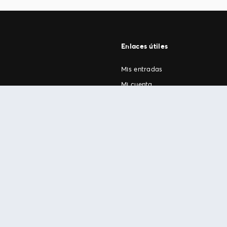
Enlaces útiles
Mis entradas
Mi cuenta
FAN Support
os
.
términos de uso
© 1999-2026 