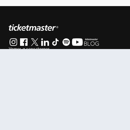
Vamos a conectarnos
Al continuar en está página, usted acuerda regirse por nuestr
Manage my cookies