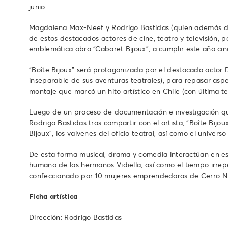
junio.
Magdalena Max-Neef y Rodrigo Bastidas (quien además diri
de estos destacados actores de cine, teatro y televisión,
emblemática obra “Cabaret Bijoux”, a cumplir este año c
“Boîte Bijoux” será protagonizada por el destacado actor
inseparable de sus aventuras teatrales), para repasar aspe
montaje que marcó un hito artístico en Chile (con última 
Luego de un proceso de documentación e investigación qu
Rodrigo Bastidas tras compartir con el artista, “Boîte Bij
Bijoux”, los vaivenes del oficio teatral, así como el univer
De esta forma musical, drama y comedia interactúan en este
humano de los hermanos Vidiella, así como el tiempo irrepe
confeccionado por 10 mujeres emprendedoras de Cerro Navia
Ficha artística
Dirección: Rodrigo Bastidas