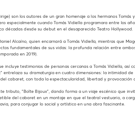
ge) son los autores de un gran homenaje a los hermanos Tomás y E
 pero especialmente cuando Tomás Vidiella programara entre los años
inco décadas desde su debut en el desaparecido Teatro Hollywood.
 Daniel Alcaíno, quien encarnará a Tomás Vidiella, mientras que M
ctos fundamentales de sus vidas: la profunda relación entre ambos,
temporada en 2019).
e incluye testimonios de personas cercanas a Tomás Vidiella, así
oux” entrelaza su dramaturgia en cuatro dimensiones: la intimidad d
so del cabaret, con toda la espectacularidad, libertad y provocación 
 tributo, “Boîte Bijoux”, dando forma a un viaje escénico que invita
tible del cabaret en un montaje en que el teatral vestuario, a carg
, para conjugar lo social y artístico en una obra fascinante.