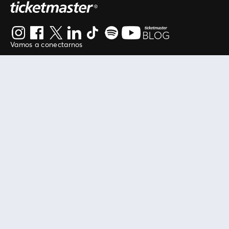
Vamos a conectarnos
Al continuar en está página, usted acuerda regirse por
nuestros
.
términos de uso
Enlaces útiles
Protegiendo tu experiencia
Mis entradas
Política de privacidad
Mi cuenta
Política de cookies
FAN Support
Término de Uso
Empresa
Ticketmaster Chile
Trabaja con Nosotros
Programa practicantes