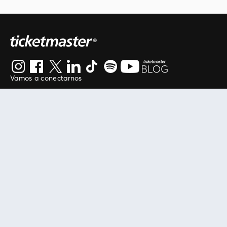
Vamos a conectarnos
Al continuar en está página, usted acuerda regirse por
nuestros
.
términos de uso
Enlaces útiles
Protegiendo tu experiencia
Mis entradas
Política de privacidad
Mi cuenta
Política de cookies
FAN Support
Término de Uso
Empresa
Ticketmaster Chile