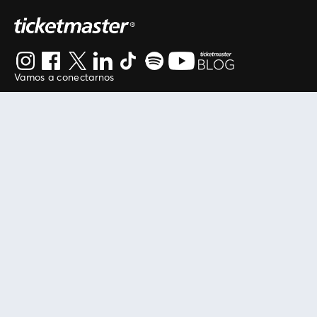
Vamos a conectarnos
Al continuar en está página, usted acuerda regirse por
nuestros
.
términos de uso
Enlaces útiles
Protegiendo tu experiencia
Mis entradas
Política de privacidad
Mi cuenta
Política de cookies
FAN Support
Término de Uso
Empresa
Ticketmaster Chile
Trabaja con Nosotros