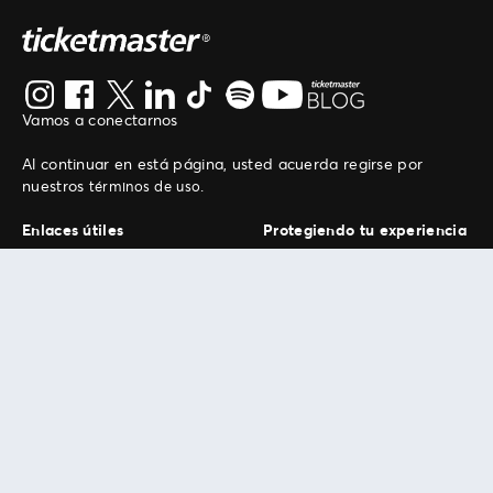
Vamos a conectarnos
Al continuar en está página, usted acuerda regirse por
nuestros
.
términos de uso
Enlaces útiles
Protegiendo tu experiencia
Mis entradas
Política de privacidad
Mi cuenta
Política de cookies
FAN Support
Término de Uso
Empresa
Ticketmaster Chile
Trabaja con Nosotros