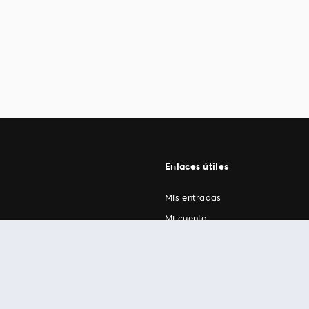
Enlaces útiles
Mis entradas
Mi cuenta
FAN Support
os
.
términos de uso