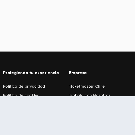
Protegiendo tu experiencia
Empresa
Política de privacidad
Ticketmaster Chile
Política de cookies
Trabaja con Nosotros
Término de Uso
Programa practicantes