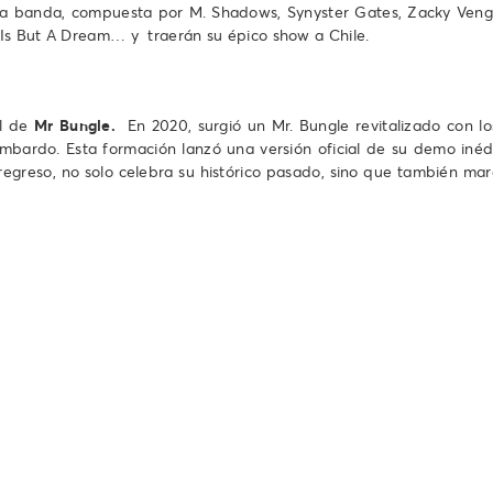
ns. La banda, compuesta por M. Shadows, Synyster Gates, Zacky Ve
 Is But A Dream… y traerán su épico show a Chile.
al de
Mr Bungle.
En 2020, surgió un Mr. Bungle revitalizado con lo
ombardo. Esta formación lanzó una versión oficial de su demo inéd
egreso, no solo celebra su histórico pasado, sino que también mar