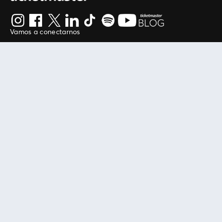
Vamos a conectarnos
Al continuar en está página, usted acuerda regirse por
nuestros
.
términos de uso
Enlaces útiles
Protegiendo tu experiencia
Mis entradas
Política de privacidad
Mi cuenta
Política de cookies
FAN Support
Término de Uso
Empresa
Ticketmaster Chile
Trabaja con Nosotros
Programa practicantes