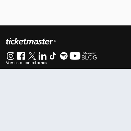
Vamos a conectarnos
Al continuar en está página, usted acuerda regirse por
nuestros
.
términos de uso
Enlaces útiles
Protegiendo tu experiencia
Mis entradas
Política de privacidad
Mi cuenta
Política de cookies
FAN Support
Término de Uso