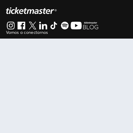
Vamos a conectarnos
Al continuar en está página, usted acuerda regirse por
nuestros
.
términos de uso
Enlaces útiles
Protegiendo tu experiencia
Mis entradas
Política de privacidad
Mi cuenta
Política de cookies
FAN Support
Término de Uso
Empresa
Ticketmaster Chile
Trabaja con Nosotros