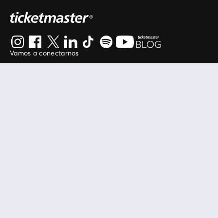
Vamos a conectarnos
Al continuar en está página, usted acuerda regirse por
nuestros
.
términos de uso
Enlaces útiles
Protegiendo tu experiencia
Mis entradas
Política de privacidad
Mi cuenta
Política de cookies
FAN Support
Término de Uso
Empresa
Ticketmaster Chile
Trabaja con Nosotros