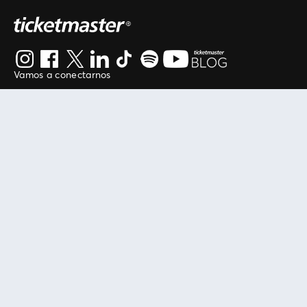
Vamos a conectarnos
Al continuar en está página, usted acuerda regirse por
nuestros
.
términos de uso
Enlaces útiles
Protegiendo tu experiencia
Mis entradas
Política de privacidad
Mi cuenta
Política de cookies
FAN Support
Término de Uso
Empresa
Ticketmaster Chile
Trabaja con Nosotros