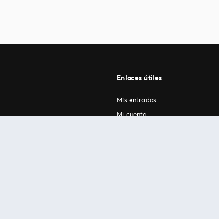
Enlaces útiles
Mis entradas
Mi cuenta
FAN Support
os
.
términos de uso