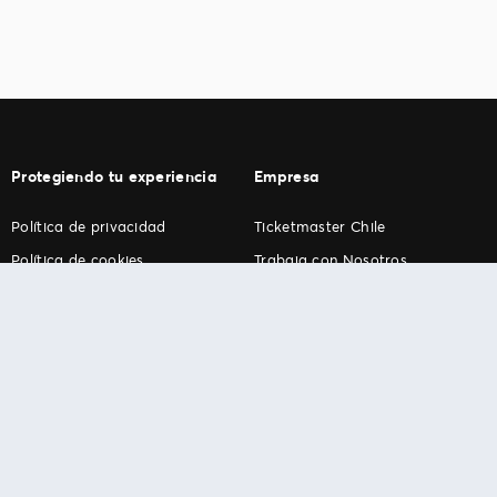
Protegiendo tu experiencia
Empresa
Política de privacidad
Ticketmaster Chile
Política de cookies
Trabaja con Nosotros
Término de Uso
Programa practicantes