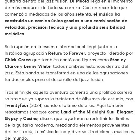
guitarra dentro del jazz fusión,
Di Meola
llega en el momento
de más madurez de toda su carrera. Con un recorrido que
comenzó a mediados de los años setenta,
el músico ha
construido un camino único gracias a una combinación de
velocidad, precisión técnica y una profunda sensibilidad
melódica
.
Su irrupción en la escena internacional llegó junto a la
histórica agrupación
Return to Forever
, proyecto liderado por
Chick
Corea
que también contó con figuras como
Stanley
Clarke
y
Lenny White
, todos nombres históricos dentro del
jazz. Esta banda se transformó en una de las agrupaciones
fundacionales para el desarrollo del jazz fusión.
Tras el fin de aquella aventura comenzó una prolífica carrera
solista que ya supera la treintena de álbumes de estudio, con
Twentyfour
(2024) siendo el último de ellos. Aquí también
rescatamos trabajos como
Land of the Midnight Sun
,
Elegant
Gypsy
y
Casino
, discos que ayudaron a redefinir los límites
de la guitarra moderna, mezclando elementos provenientes
del jazz, rock, la música latina y diversas tradiciones musicales
del mundo.