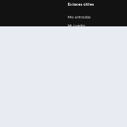
Enlaces útiles
Mis entradas
Mi cuenta
FAN Support
os
.
términos de uso
© 1999-2026 