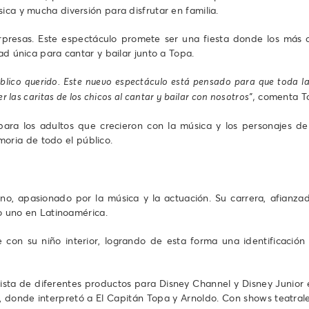
ica y mucha diversión para disfrutar en familia.
presas. Este espectáculo promete ser una fiesta donde los más c
ad única para cantar y bailar junto a Topa.
co querido. Este nuevo espectáculo está pensado para que toda la f
comenta Top
 las caritas de los chicos al cantar y bailar con nosotros",
ara los adultos que crecieron con la música y los personajes de 
ria de todo el público.
tino, apasionado por la música y la actuación. Su carrera, afian
ro uno en Latinoamérica.
con su niño interior, logrando de esta forma una identificación
ista de diferentes productos para Disney Channel y Disney Junior e
e, donde interpretó a El Capitán Topa y Arnoldo. Con shows teatral