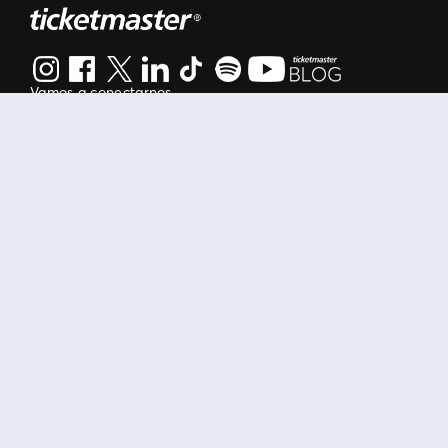
Vamos a conectarnos
Al continuar en está página, usted acuerda regirse por nuestr
Manage my cookies