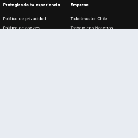
Protegiendo tu experiencia
Empresa
Política de privacidad
Ticketmaster Chile
Política de cookies
Trabaja con Nosotros
Término de Uso
Programa practicantes
Ticketmaster. Todos los derechos reservados.
Español
English
Português