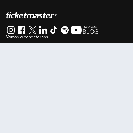
Vamos a conectarnos
Al continuar en está página, usted acuerda regirse por
nuestros
.
términos de uso
Enlaces útiles
Protegiendo tu experiencia
Mis entradas
Política de privacidad
Mi cuenta
Política de cookies
FAN Support
Término de Uso
Empresa
Ticketmaster Chile
Trabaja con Nosotros