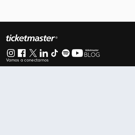
Vamos a conectarnos
Al continuar en está página, usted acuerda regirse por
nuestros
.
términos de uso
Enlaces útiles
Protegiendo tu experiencia
Mis entradas
Política de privacidad
Mi cuenta
Política de cookies
FAN Support
Término de Uso
Empresa