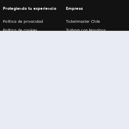
Protegiendo tu experiencia
Empresa
Política de privacidad
Ticketmaster Chile
Política de cookies
Trabaja con Nosotros
Término de Uso
Programa practicantes
Ticketmaster. Todos los derechos reservados.