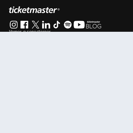
Vamos a conectarnos
Al continuar en está página, usted acuerda regirse por nuestr
Manage my cookies