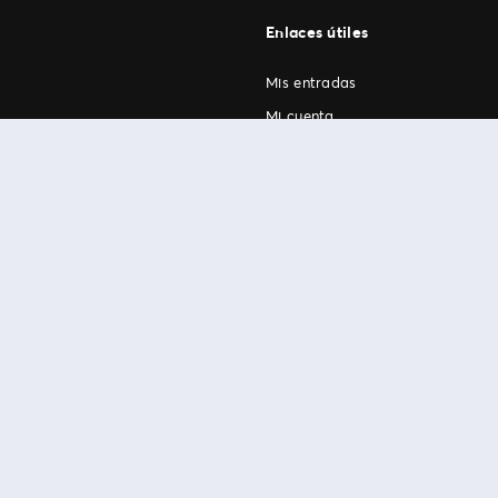
Enlaces útiles
Mis entradas
Mi cuenta
FAN Support
os
.
términos de uso
© 1999-2026 