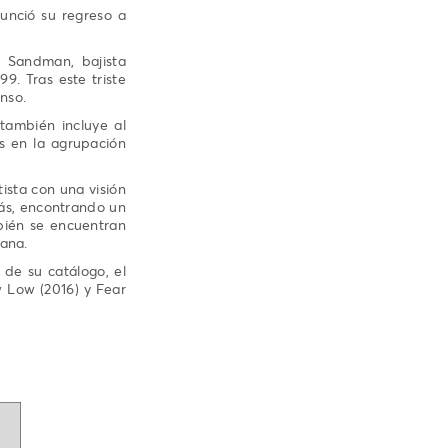
unció su regreso a
 Sandman, bajista
9. Tras este triste
nso.
también incluye al
os en la agrupación
ista con una visión
rás, encontrando un
bién se encuentran
cana.
de su catálogo, el
w Low (2016) y Fear