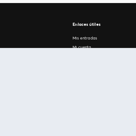
Enlaces útiles
Mis entradas
Mi cuenta
FAN Support
os
.
términos de uso
© 1999-2026 