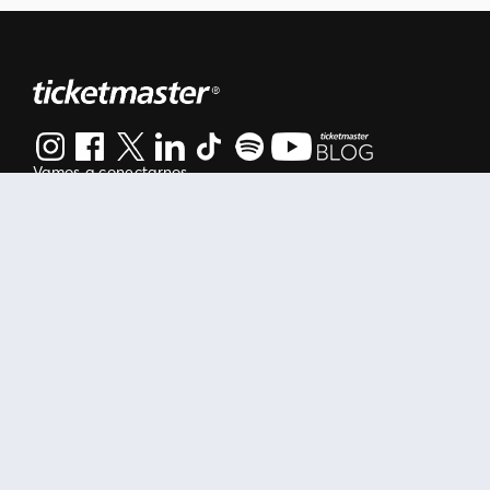
Vamos a conectarnos
Al continuar en está página, usted acuerda regirse por nuestr
Manage my cookies