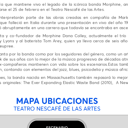
a que mantiene vivo el legado de la icónica banda Morphine, an
rse el 25 de febrero en el Teatro Nescafé de las Artes.
interpretarán parte de las obras creadas en compañía de Mark
que falleció en Italia durante una presentación en vivo del año 199
ó abruptamente en una carrera que todavía se encontraba en asce
sta y co-fundador de Morphine Dana Colley, actualmente el trío 
y Lyons y al baterista Tom Arey, quien ya lleva cerca de seis añ
Deupree.
nto por la banda como por los seguidores del género, como un art
ck de sus años con lo mejor de la música progresiva de décadas at
 ex-compañeros mantienen con vida sobre los escenarios.Estos tam
, contando con elementos del jazz, blues, psicodelia y música afri
nes, la banda nacida en Massachusetts también repasará lo mejor 
s originales: The Ever Expanding Elastic Waste Band (2010), A Ne