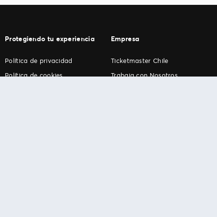
Protegiendo tu experiencia
Empresa
Política de privacidad
Ticketmaster Chile
Política de cookies
Trabaja con Nosotros
Término de Uso
Programa practicantes
Ticketmaster. Todos los derechos reservados.