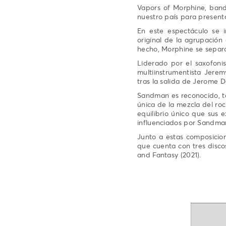
Vapors of Morphine, band
nuestro país para presenta
En este espectáculo se 
original de la agrupación 
hecho, Morphine se separ
Liderado por el saxofoni
multiinstrumentista Jerem
tras la salida de Jerome 
Sandman es reconocido, ta
única de la mezcla del ro
equilibrio único que sus
influenciados por Sandman
Junto a estas composicio
que cuenta con tres disco
and Fantasy (2021).