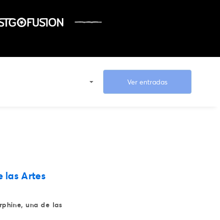
Ver entradas
 las Artes
rphine, una de las