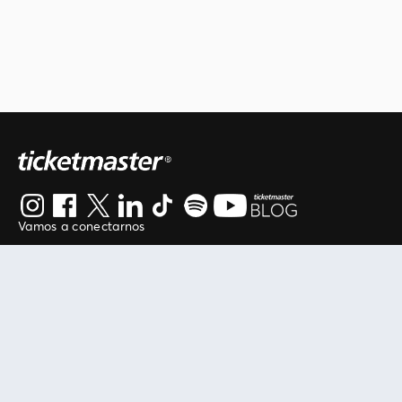
Vamos a conectarnos
Al continuar en está página, usted acuerda regirse por
nuestros
.
términos de uso
Enlaces útiles
Protegiendo tu experiencia
Mis entradas
Política de privacidad
Mi cuenta
Política de cookies