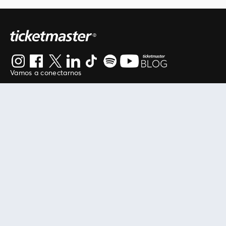
Vamos a conectarnos
Al continuar en está página, usted acuerda regirse por
nuestros
.
términos de uso
Enlaces útiles
Protegiendo tu experiencia
Mis entradas
Política de privacidad
Mi cuenta
Política de cookies
FAN Support
Término de Uso
Empresa
Ticketmaster Chile