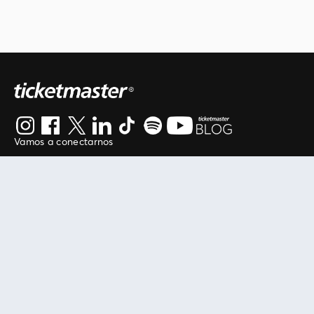
Vamos a conectarnos
Al continuar en está página, usted acuerda regirse por
nuestros
.
términos de uso
Enlaces útiles
Protegiendo tu experiencia
Mis entradas
Política de privacidad
Mi cuenta
Política de cookies
FAN Support
Término de Uso
Empresa