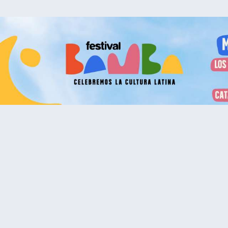
Vamos a conectarnos
Al continuar en está página, usted acuerda regirse por nuestr