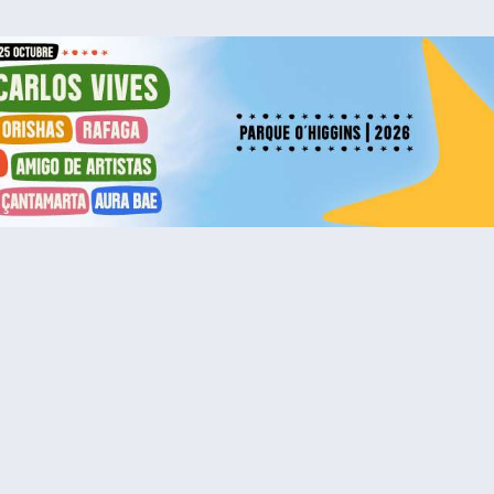
Protegiendo tu experiencia
Empresa
Política de privacidad
Ticketmaster Chile
Política de cookies
Trabaja con Nosotros
Término de Uso
Programa practicantes