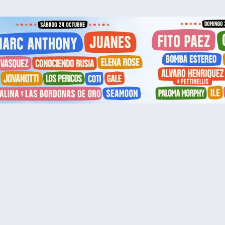
Enlaces útiles
Mis entradas
Mi cuenta
FAN Support
os
.
términos de uso