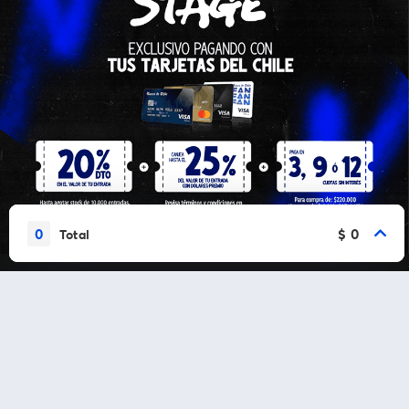
0
$ 0
Total
Vamos a conectarnos
Al continuar en está página, usted acuerda regirse por