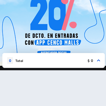
0
$ 0
Total
Vamos a conectarnos
Al continuar en está página, usted acuerda regirse por