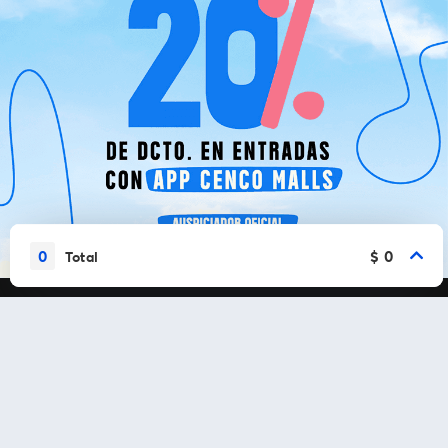
0
$ 0
Total
Vamos a conectarnos
Al continuar en está página, usted acuerda regirse por