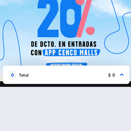
0
$ 0
Total
Vamos a conectarnos
Al continuar en está página, usted acuerda regirse por