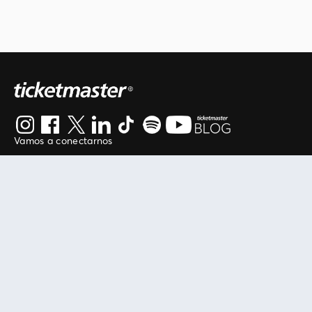
Vamos a conectarnos
Al continuar en está página, usted acuerda regirse por
nuestros
.
términos de uso
Enlaces útiles
Protegiendo tu experiencia
Mis entradas
Política de privacidad
Mi cuenta
Política de cookies
FAN Support
Término de Uso
Empresa